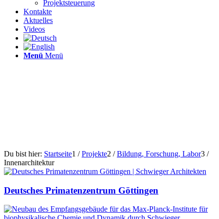
Projektsteuerung
Kontakte
Aktuelles
Videos
Menü
Menü
Du bist hier:
Startseite
1
/
Projekte
2
/
Bildung, Forschung, Labor
3
/
Innenarchitektur
Deutsches Primatenzentrum Göttingen