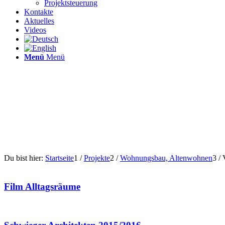
Projektsteuerung
Kontakte
Aktuelles
Videos
Menü
Menü
Du bist hier:
Startseite
1
/
Projekte
2
/
Wohnungsbau, Altenwohnen
3
/
Film Alltagsräume